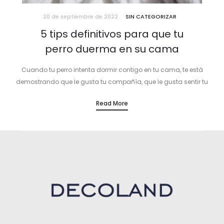
20 de septiembre de 2022
SIN CATEGORIZAR
5 tips definitivos para que tu
perro duerma en su cama
Cuando tu perro intenta dormir contigo en tu cama, te está
demostrando que le gusta tu compañía, que le gusta sentir tu
calor y se siente seguro a tu lado. Los perros son animales
Read More
sociales que, si viviesen en la naturaleza, lo harían en
manadas y dormirían juntos buscando protección, calor y
reforzando el vínculo entre ellos. Te damos los 5 tips definitivos
para que tu mascota duerma en su cama.