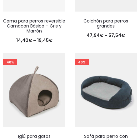
Cama para perros reversible
Colchón para perros
Camacan Básico – Gris y
grandes
Marrón
47,94
€
–
57,54
€
14,40
€
–
19,45
€
40%
40%
Iglú para gatos
Sofá para perro con