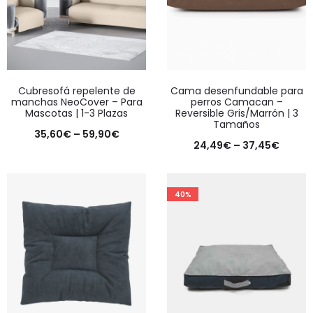
Cubresofá repelente de
Cama desenfundable para
manchas NeoCover – Para
perros Camacan –
Mascotas | 1-3 Plazas
Reversible Gris/Marrón | 3
Tamaños
35,60
€
–
59,90
€
24,49
€
–
37,45
€
40%