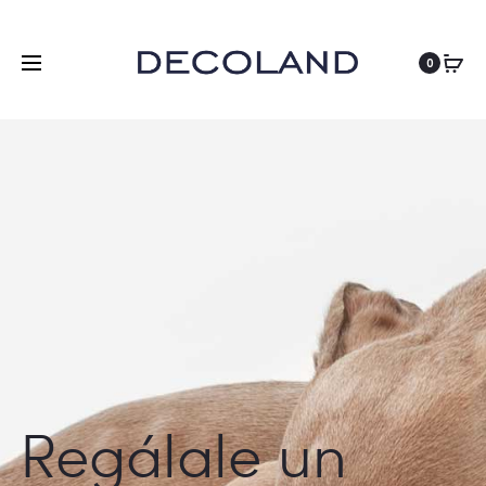
ES
0
Regálale un