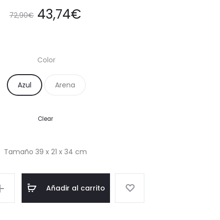
43,74
€
72,90
€
Color
Azul
Arena
Clear
Tamaño 39 x 21 x 34 cm
Añadir al carrito