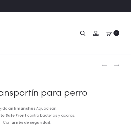
0
ransportín para perro
ejido
antimanchas
Aquaclean.
to Safe Front
contra bacterias y ácaros.
Con
arnés de seguridad
.