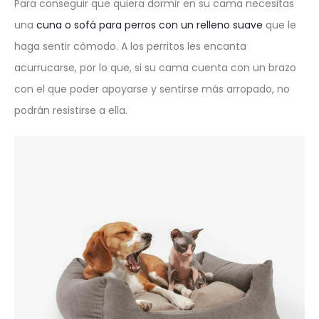
Para conseguir que quiera dormir en su cama necesitas
una
cuna o sofá para perros con un relleno suave
que le
haga sentir cómodo. A los perritos les encanta
acurrucarse, por lo que, si su cama cuenta con un brazo
con el que poder apoyarse y sentirse más arropado, no
podrán resistirse a ella.