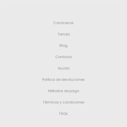
Conócenos
Tienda
Blog
Contacto
Ayuda
Política de devoluciones
Métodos de pago
Términos y condiciones
FAQs