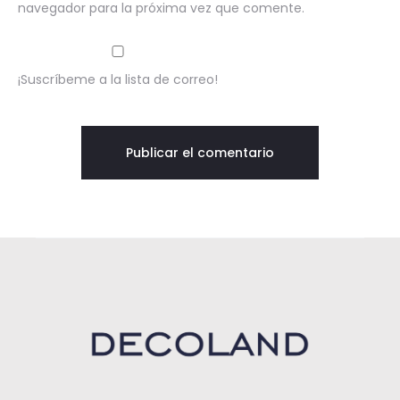
navegador para la próxima vez que comente.
¡Suscríbeme a la lista de correo!