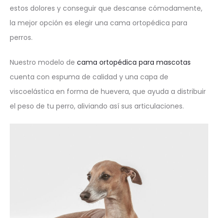
estos dolores y conseguir que descanse cómodamente,
la mejor opción es elegir una cama ortopédica para
perros.
Nuestro modelo de
cama ortopédica para mascotas
cuenta con espuma de calidad y una capa de
viscoelástica en forma de huevera, que ayuda a distribuir
el peso de tu perro, aliviando así sus articulaciones.