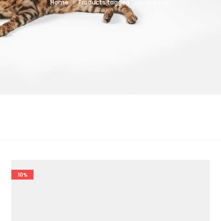
Home
Products tagged “cama perro”
10%