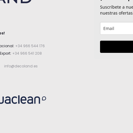
Suscríbete a nue
nuestras oferta
os!
acional:
+34 966 544 176
Export:
+34 966 541 208
info@decoland.es