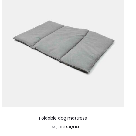
Foldable dog mattress
59,90
€
53,91
€