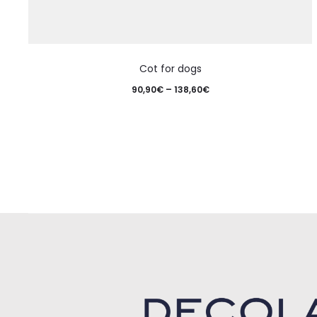
Cot for dogs
90,90
€
–
138,60
€