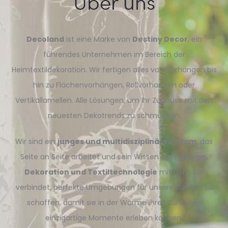
Über uns
Decoland
ist eine Marke von
Destiny Decor
, ein
führendes Unternehmen im Bereich der
Heimtextildekoration. Wir fertigen alles von Vorhängen bis
hin zu Flächenvorhängen, Rollvorhängen oder
Vertikallamellen. Alle Lösungen, um Ihr Zuhause mit den
neuesten Dekotrends zu schmücken.
Wir sind ein
junges und multidisziplinäres Team
, das
Seite an Seite arbeitet und sein Wissen über
Design,
Dekoration und Textiltechnologie
mit dem Ziel
verbindet, perfekte Umgebungen für unsere Kunden zu
schaffen, damit sie in der Wärme ihres Zuhauses
einzigartige Momente erleben können.