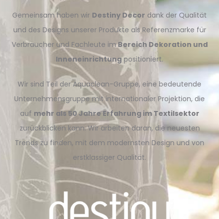
Gemeinsam haben wir
Destiny Decor
dank der Qualität
und des Designs unserer Produkte als Referenzmarke für
Verbraucher und Fachleute im
Bereich Dekoration und
Inneneinrichtung
positioniert.
Wir sind Teil der Aquaclean-Gruppe, eine bedeutende
Unternehmensgruppe mit internationaler Projektion, die
auf
mehr als 50 Jahre Erfahrung im Textilsektor
zurückblicken kann. Wir arbeiten daran, die neuesten
Trends zu finden, mit dem modernsten Design und von
erstklassiger Qualität.